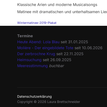
Klassische Arien und moderne Musicalsongs
Matinee mit dramatischen und unterhaltsamen Lie
Wintermatinee-2019-Plakat
Termine
Heute Abend: Lola Blau
seit 31.01.2025
Molière - Der eingebildete Tote
seit 10.06.2026
Der zerbrochne Krug
seit 22.11.2025
Heimsuchung
seit 26.09.2025
Meeresstimmung
buchbar
Datenschutzerklärung
Copyright © 2026 Laura Brettschneider