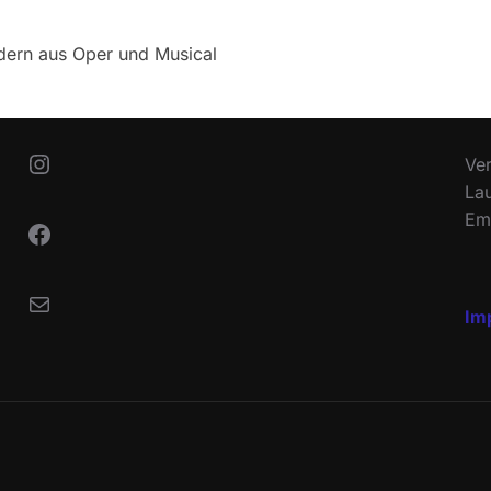
dern aus Oper und Musical
Instagram
Ver
Lau
Ema
Facebook
Mail
Im