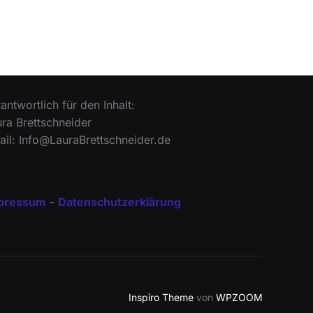
antwortlich für den Inhalt:
ra Brettschneider
il: Info@LauraBrettschneider.de
pressum
-
Datenschutzerklärung
Inspiro Theme
von
WPZOOM