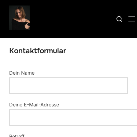
Zum
Inhalt
Suchen
S
springen
nach:
Kontaktformular
Dein Name
Deine E-Mail-Adresse
Betreff