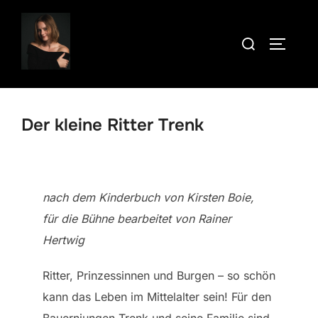
Zum
Inhalt
Suchen
SEITEN
springen
nach:
Der kleine Ritter Trenk
nach dem Kinderbuch von Kirsten Boie,
für die Bühne bearbeitet von Rainer
Hertwig
Ritter, Prinzessinnen und Burgen – so schön
kann das Leben im Mittelalter sein! Für den
Bauernjungen Trenk und seine Familie sind